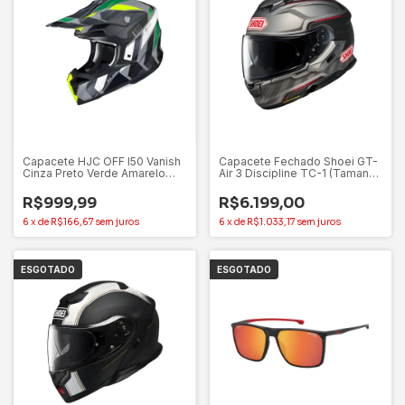
Capacete HJC OFF I50 Vanish
Capacete Fechado Shoei GT-
Cinza Preto Verde Amarelo
Air 3 Discipline TC-1 (Tamanho
(Tamanho 60)
59-60)
R$999,99
R$6.199,00
6
x
de
R$166,67
sem juros
6
x
de
R$1.033,17
sem juros
ESGOTADO
ESGOTADO