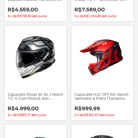
Articulado (Tamanho 61-62)
R$4.559,00
R$7.589,00
6
x
de
R$759,83
sem juros
6
x
de
R$1.264,83
sem juros
Capacete Shoei Gt-Air 2 Notch
Capacete HJC OFF I50 Vanish
TC-5 Com Pinlock Anti-
Vermelho e Preto (Tamanho
Embaçante (Tamanho 61-62)
58)
R$4.999,00
R$999,99
6
x
de
R$833,17
sem juros
6
x
de
R$166,67
sem juros