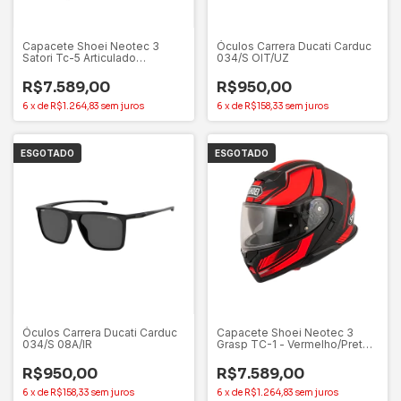
Capacete Shoei Neotec 3
Óculos Carrera Ducati Carduc
Satori Tc-5 Articulado
034/S OIT/UZ
(Tamanho 59/60)
R$7.589,00
R$950,00
6
x
de
R$1.264,83
sem juros
6
x
de
R$158,33
sem juros
ESGOTADO
ESGOTADO
Óculos Carrera Ducati Carduc
Capacete Shoei Neotec 3
034/S 08A/IR
Grasp TC-1 - Vermelho/Preto
Articulado (Tamanho 60)
R$950,00
R$7.589,00
6
x
de
R$158,33
sem juros
6
x
de
R$1.264,83
sem juros