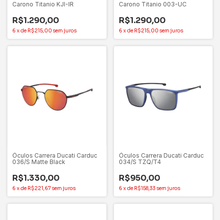
Carono Titanio KJI-IR
Carono Titanio 003-UC
R$1.290,00
R$1.290,00
6
x
de
R$215,00
sem juros
6
x
de
R$215,00
sem juros
Óculos Carrera Ducati Carduc
Óculos Carrera Ducati Carduc
036/S Matte Black
034/S TZQ/T4
R$1.330,00
R$950,00
6
x
de
R$221,67
sem juros
6
x
de
R$158,33
sem juros