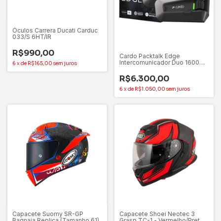
Óculos Carrera Ducati Carduc
033/S 6HT/IR
R$990,00
Cardo Packtalk Edge
Intercomunicador Duo 1600m
6
x
de
R$165,00
sem juros
Cor Preto
R$6.300,00
6
x
de
R$1.050,00
sem juros
Capacete Suomy SR-GP
Capacete Shoei Neotec 3
Bagnaia Replica (Tamanho 61)
Grasp TC-1 - Vermelho/Preto