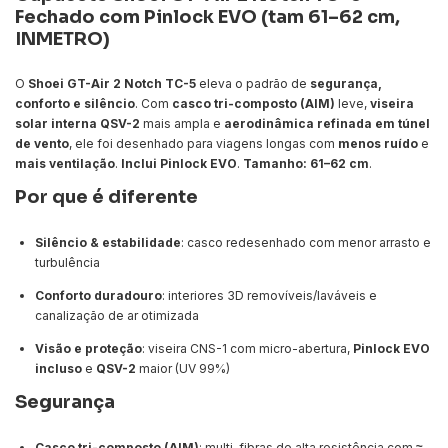
Fechado com Pinlock EVO (tam 61–62 cm,
INMETRO)
O
Shoei GT-Air 2 Notch TC-5
eleva o padrão de
segurança,
conforto e silêncio
. Com
casco tri-composto (AIM)
leve,
viseira
solar interna QSV-2
mais ampla e
aerodinâmica refinada em túnel
de vento
, ele foi desenhado para viagens longas com
menos ruído
e
mais ventilação
.
Inclui Pinlock EVO
.
Tamanho: 61–62 cm
.
Por que é diferente
Silêncio & estabilidade
: casco redesenhado com menor arrasto e
turbulência
Conforto duradouro
: interiores 3D removíveis/laváveis e
canalização de ar otimizada
Visão e proteção
: viseira CNS-1 com micro-abertura,
Pinlock EVO
incluso
e
QSV-2
maior (UV 99%)
Segurança
Casco tri-composto (AIM)
: multi-fibras de alta resistência com
≈