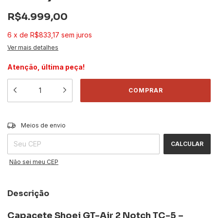
R$4.999,00
6
x
de
R$833,17
sem juros
Ver mais detalhes
Atenção, última peça!
ALTERAR CEP
Entregas para o CEP:
Meios de envio
CALCULAR
Não sei meu CEP
Descrição
Capacete Shoei GT-Air 2 Notch TC-5 –