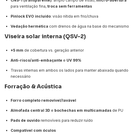
CNS-1 (transparente)
: amplo campo de visão,
micro-abertura
para ventilação fina,
troca sem ferramentas
Pinlock EVO
incluído
: visão nítida em frio/chuva
Vedação hermética
com drenos de água na base do mecanismo
Viseira solar interna (QSV-2)
+5 mm
de cobertura vs. geração anterior
Anti-risco/anti-embaçante
e
UV 99%
Travas internas em ambos os lados para manter abaixada quando
necessário
Forração & Acústica
Forro completo removível/lavável
Almofada central 3D
e
bochechas em multicamadas
de PU
Pads de ouvido
removíveis para reduzir ruído
Compatível com óculos