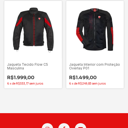
Jaqueta Tecido Flow C5
Jaqueta Interior com Proteção
Masculina
Overlay P01
R$1.999,00
R$1.499,00
6
x
de
R$333,17
sem juros
6
x
de
R$249,83
sem juros