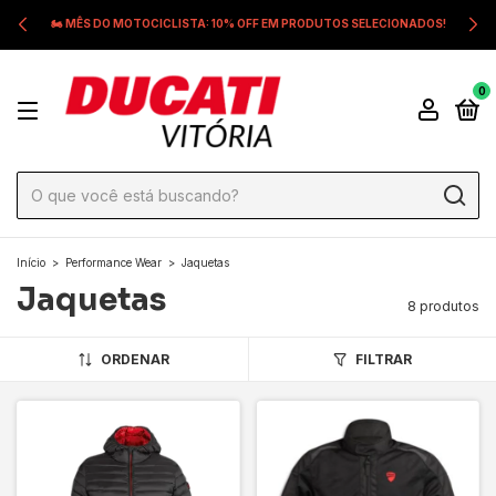
🏍️ MÊS DO MOTOCICLISTA: 10% OFF EM PRODUTOS SELECIONADOS!
0
Início
>
Performance Wear
>
Jaquetas
Jaquetas
8 produtos
ORDENAR
FILTRAR