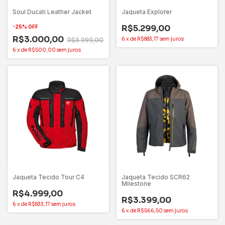
Soul Ducati Leather Jacket
Jaqueta Explorer
R$5.299,00
-
25
%
OFF
R$3.000,00
6
x
de
R$883,17
sem juros
R$3.999,00
6
x
de
R$500,00
sem juros
Jaqueta Tecido Tour C4
Jaqueta Tecido SCR62
Milestone
R$4.999,00
R$3.399,00
6
x
de
R$833,17
sem juros
6
x
de
R$566,50
sem juros