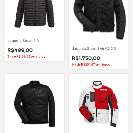
Jaqueta Smart 2.0
Jaqueta Speed Air C2 2.0
R$499,00
3
x
de
R$166,33
sem juros
R$1.750,00
6
x
de
R$291,67
sem juros