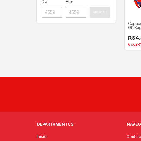
De
Até
APLICAR
Capac
GP Bag
(Taman
R$4.
6
x
de
R
DEPARTAMENTOS
NAVEG
Início
Contat