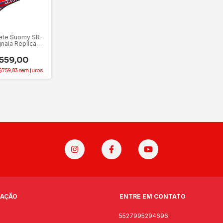
ete Suomy SR-
naia Replica
ho 61)
559,00
$759,83
sem juros
AÇÃO
ENTRE EM CONTATO
o
5527995294696