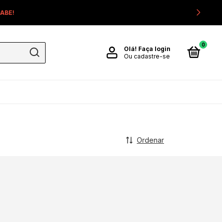
0
Olá!
Faça login
Ou cadastre-se
Ordenar