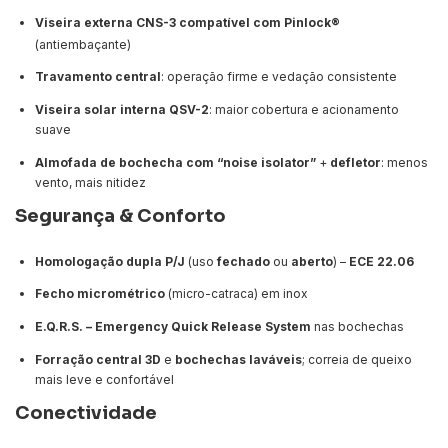
Viseira externa CNS-3
compatível com Pinlock®
(antiembaçante)
Travamento central
: operação firme e vedação consistente
Viseira solar interna QSV-2
: maior cobertura e acionamento
suave
Almofada de bochecha com “noise isolator”
+
defletor
: menos
vento, mais nitidez
Segurança & Conforto
Homologação dupla P/J
(uso
fechado
ou
aberto
) –
ECE 22.06
Fecho micrométrico
(micro-catraca) em inox
E.Q.R.S. – Emergency Quick Release System
nas bochechas
Forração central 3D
e
bochechas laváveis
; correia de queixo
mais leve e confortável
Conectividade