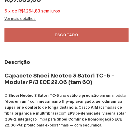
6
x
de
R$1.264,83
sem juros
Ver mais detalhes
Descrição
Capacete Shoei Neotec 3 Satori TC-5 –
Modular P/J ECE 22.06 (tam 60)
O
Shoei Neotec 3 Satori TC-5
une
estilo e precisão
em um modular
“
dois em um
” com
mecanismo flip-up avançado
,
aerodinâmica
superior
e
conforto de longa distância
. Casco
AIM
(camadas de
fibra orgânica e multifibras
) com
EPS bi-densidade
,
viseira solar
QSV-2
, integração limpa para
Shoei Comlink
e
homologação ECE
22.06 P/J
: pronto para explorar mais — com segurança.