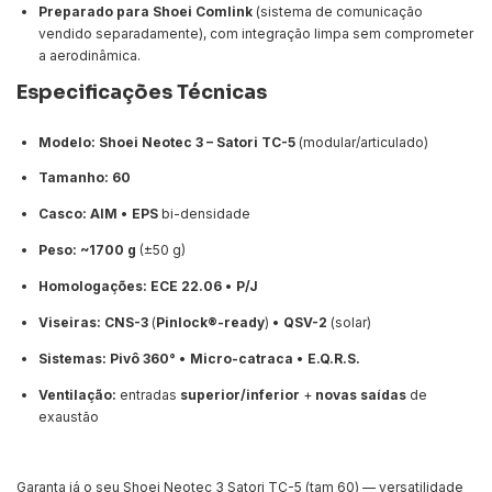
Preparado para Shoei Comlink
(sistema de comunicação
vendido separadamente), com integração limpa sem comprometer
a aerodinâmica.
Especificações Técnicas
Modelo:
Shoei Neotec 3 – Satori TC-5
(modular/articulado)
Tamanho:
60
Casco:
AIM
•
EPS
bi-densidade
Peso:
~1700 g
(±50 g)
Homologações:
ECE 22.06
•
P/J
Viseiras:
CNS-3
(
Pinlock®-ready
) •
QSV-2
(solar)
Sistemas:
Pivô 360°
•
Micro-catraca
•
E.Q.R.S.
Ventilação:
entradas
superior/inferior
+
novas saídas
de
exaustão
Garanta já o seu Shoei Neotec 3 Satori TC-5 (tam 60) — versatilidade