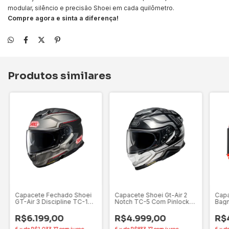
modular, silêncio e precisão Shoei em cada quilômetro.
Compre agora e sinta a diferença!
Produtos similares
Capacete Fechado Shoei
Capacete Shoei Gt-Air 2
Cap
GT-Air 3 Discipline TC-1
Notch TC-5 Com Pinlock
Bagn
(Tamanho 59-60)
Anti-Embaçante (Tamanho
61)
61-62)
R$6.199,00
R$4.999,00
R$