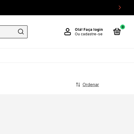
0
Olá!
Faça login
Ou cadastre-se
Ordenar