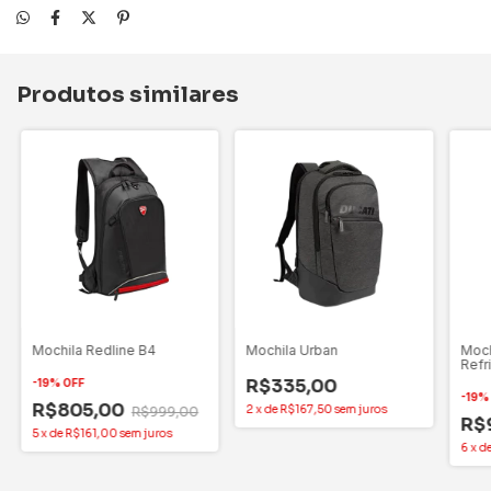
Produtos similares
Mochila Redline B4
Mochila Urban
Moch
Refr
R$335,00
-
19
%
OFF
-
19
R$805,00
2
x
de
R$167,50
sem juros
R$999,00
R$
5
x
de
R$161,00
sem juros
6
x
d