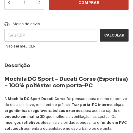
ALTERAR CEP
Entregas para o CEP:
Meios de envio
CALCULAR
Não sei meu CEP
Descrição
Mochila DC Sport – Ducati Corse (Esportiva)
– 100% poliéster com porta-PC
A
Mochila DC Sport Ducati Corse
foi pensada para o ritmo esportivo
do dia a dia: leve, resistente e prática. Traz
porta-PC interno
,
alças
ergonômicas reguláveis
,
bolsos externos
para acesso rápido e
encosto em malha 3D
que melhora a ventilação nas costas. Os
inserços refletivos
elevam a visibilidade, enquanto o
fundo em PVC
soft touch
aumenta a durabilidade no uso urbano ou de pista.