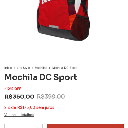
Início
>
Life Style
>
Mochilas
>
Mochila DC Sport
Mochila DC Sport
-
12
%
OFF
R$350,00
R$399,00
2
x
de
R$175,00
sem juros
Ver mais detalhes