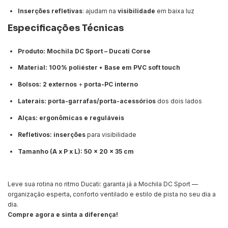
Inserções refletivas
: ajudam na
visibilidade
em baixa luz
Especificações Técnicas
Produto:
Mochila DC Sport – Ducati Corse
Material:
100% poliéster
•
Base em PVC soft touch
Bolsos:
2 externos
+
porta-PC interno
Laterais:
porta-garrafas/porta-acessórios
dos dois lados
Alças:
ergonômicas e reguláveis
Refletivos:
inserções
para visibilidade
Tamanho (A x P x L):
50 x 20 x 35 cm
Leve sua rotina no ritmo Ducati: garanta já a Mochila DC Sport —
organização esperta, conforto ventilado e estilo de pista no seu dia a
dia.
Compre agora e sinta a diferença!